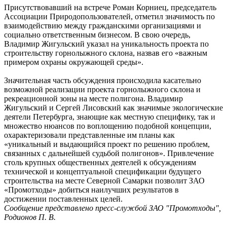
Присутствовавший на встрече Роман Корниец, председатель
Ассоциации Природопользователей, отметил значимость по
взаимодействию между гражданскими организациями и
социально ответственным бизнесом. В свою очередь,
Владимир Жигульский указал на уникальность проекта по
строительству горнолыжного склона, назвав его «важным
примером охраны окружающей среды».
Значительная часть обсуждения происходила касательно
возможной реализации проекта горнолыжного склона и
рекреационной зоны на месте полигона. Владимир
Жигульский и Сергей Лисовский как значимые экологические
деятели Петербурга, знающие как местную специфику, так и
множество нюансов по воплощению подобной концепции,
охарактеризовали представленные им планы как
«уникальный и выдающийся проект по решению проблем,
связанных с дальнейшей судьбой полигонов». Привлечение
столь крупных общественных деятелей к обсуждениям
технической и концептуальной спецификации будущего
строительства на месте Северной Самарки позволит ЗАО
«Промотходы» добиться наилучших результатов в
достижении поставленных целей.
Сообщение представлено пресс-службой ЗАО "Промотходы",
Родионов П. В.